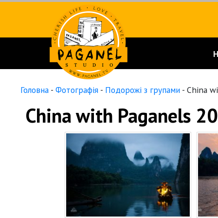
Головна
-
Фотографія
-
Подорожі з групами
-
China wi
China with Paganels 2