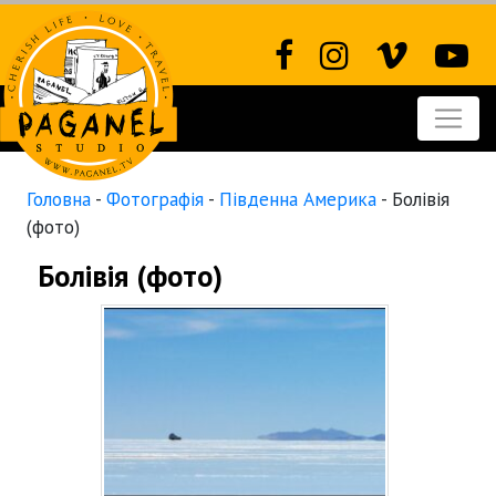
Головна
-
Фотографія
-
Південна Америка
-
Болівія
(фото)
Болівія (фото)